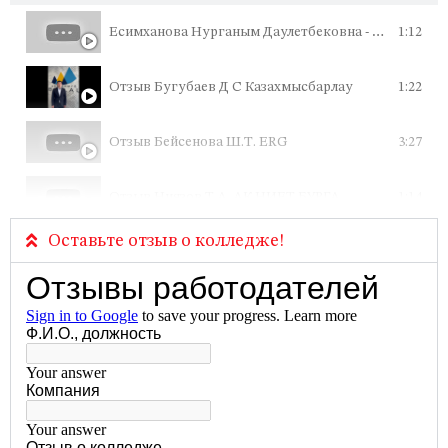
Есимханова Нурганым Даулетбековна - Начальник отдела камеральных работ ТОО "QazaqGeophisics (QG)"
1:12
Отзыв Бугубаев Д С Казахмысбарлау
1:22
Отзыв Бейсенова Ш.Т. ERG
3:27
Отзыв Ниязов Т.А. АК НИЕТ БУРГА
1:14
Оставьте отзыв о колледже!
Отзыв Дуйсенбаев ТТ Казахмысбарлау
1:31
Интервью Ерлан Габдыжамалов
0:11
Интервью Патрик Ледрю
0:21
Интервью Режис Матье
0:43